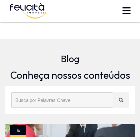
Início
»
Blog
»
cartórios
Blog
Conheça nossos conteúdos
16
Nov