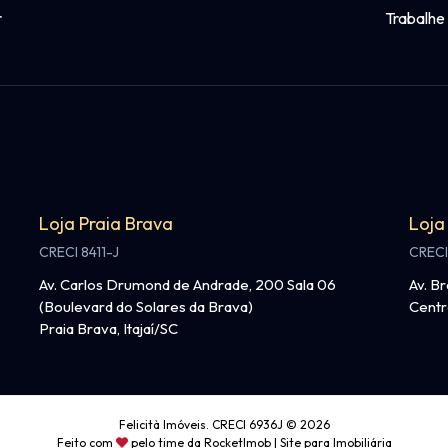
r
Trabalhe
Loja Praia Brava
Loja
CRECI 8411-J
CRECI
Av. Carlos Drumond de Andrade, 200 Sala 06
Av. Br
(Boulevard do Solares da Brava)
Centr
Praia Brava, Itajaí/SC
Felicità Imóveis. CRECI 6936J © 2026
Feito com
pelo time da
RocketImob | Site para Imobiliária