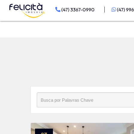
Início
»
Blog
»
cozinha
(47) 3367-0990
(47) 99