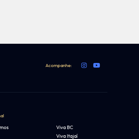
Acompanhe:
nal
omos
Viva BC
Viva Itajaí