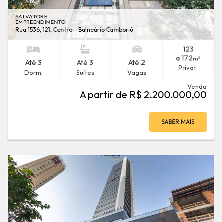
SALVATORE
EMPREENDIMENTO
Rua 1536, 121, Centro - Balneário Camboriú
123
a 172
m²
Até 3
Até 3
Até 2
Privat.
Dorm.
Suítes
Vagas
Venda
A partir de R$ 2.200.000,00
SABER MAIS