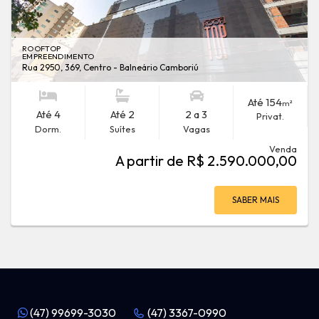
ROOFTOP
EMPREENDIMENTO
Rua 2950, 369, Centro - Balneário Camboriú
Até 154
m²
Até 4
Até 2
2 a 3
Privat.
Dorm.
Suítes
Vagas
Venda
A partir de R$ 2.590.000,00
SABER MAIS
(47) 99699-3030
(47) 3367-0990