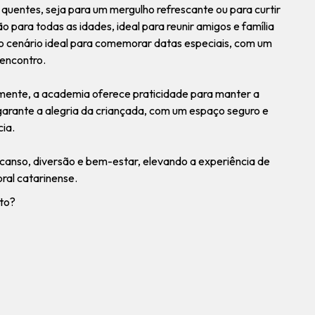
s quentes, seja para um mergulho refrescante ou para curtir
o para todas as idades, ideal para reunir amigos e família
 o cenário ideal para comemorar datas especiais, com um
encontro.
mente, a academia oferece praticidade para manter a
d garante a alegria da criançada, com um espaço seguro e
cia.
escanso, diversão e bem-estar, elevando a experiência de
ral catarinense.
to?