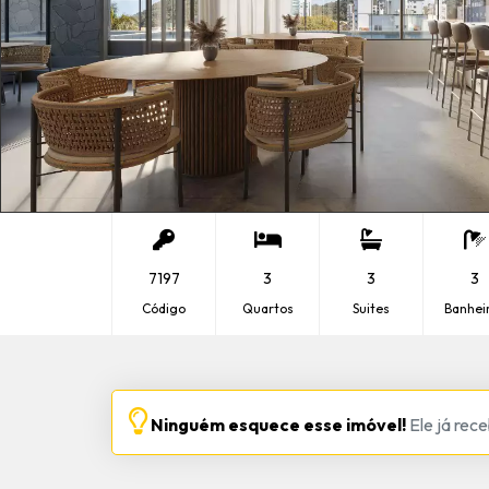
7197
3
3
3
Código
Quartos
Suites
Banhei
Ninguém esquece esse imóvel!
Ele já rece