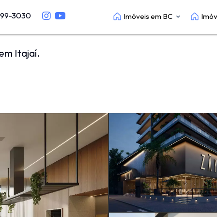
699-3030
Imóveis em BC
Imóv
m Itajaí.