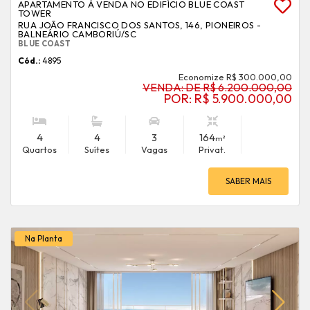
APARTAMENTO À VENDA NO EDIFÍCIO BLUE COAST
TOWER
RUA JOÃO FRANCISCO DOS SANTOS, 146, PIONEIROS -
BALNEÁRIO CAMBORIÚ
/SC
BLUE COAST
Cód.:
4895
Economize R$ 300.000,00
VENDA: DE R$ 6.200.000,00
POR: R$ 5.900.000,00
4
4
3
164
m²
Quartos
Suítes
Vagas
Privat.
SABER MAIS
Na Planta