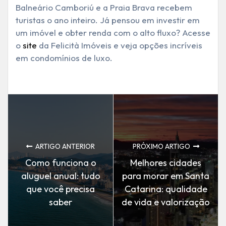
Balneário Camboriú e a Praia Brava recebem
turistas o ano inteiro. Já pensou em investir em
um imóvel e obter renda com o alto fluxo? Acesse
o
site
da Felicità Imóveis e veja opções incríveis
em condomínios de luxo.
ARTIGO ANTERIOR
PRÓXIMO ARTIGO
Como funciona o
Melhores cidades
aluguel anual: tudo
para morar em Santa
que você precisa
Catarina: qualidade
saber
de vida e valorização