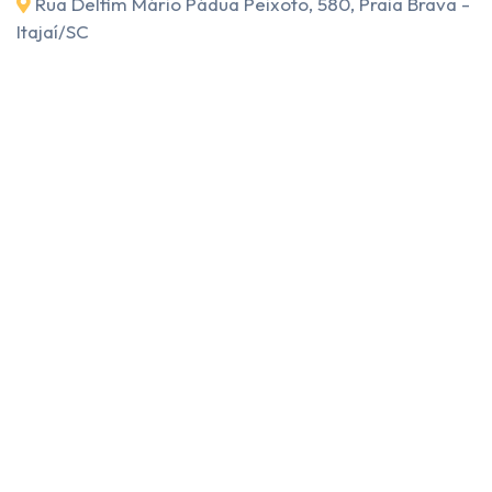
Rua Delfim Mário Pádua Peixoto, 580, Praia Brava -
Itajaí
/SC